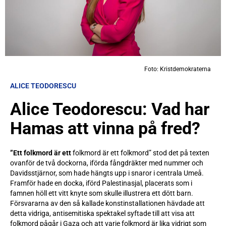
Foto: Kristdemokraterna
ALICE TEODORESCU
Alice Teodorescu: Vad har
Hamas att vinna på fred?
”Ett folkmord är ett
folkmord är ett folkmord” stod det på texten
ovanför de två dockorna, iförda fångdräkter med nummer och
Davidsstjärnor, som hade hängts upp i snaror i centrala Umeå.
Framför hade en docka, iförd Palestinasjal, placerats som i
famnen höll ett vitt knyte som skulle illustrera ett dött barn.
Försvararna av den så kallade konstinstallationen hävdade att
detta vidriga, antisemitiska spektakel syftade till att visa att
folkmord pågår i Gaza och att varje folkmord är lika vidrigt som