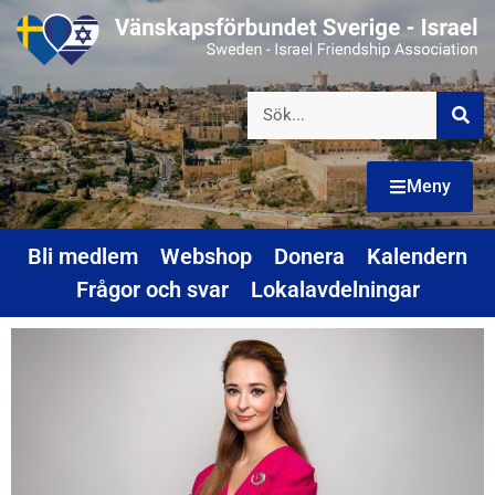
Meny
Bli medlem
Webshop
Donera
Kalendern
Frågor och svar
Lokalavdelningar