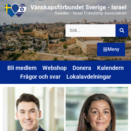
Meny
Bli medlem
Webshop
Donera
Kalendern
Frågor och svar
Lokalavdelningar