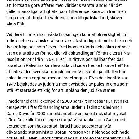
att fortsätta göra affärer med världens värsta länder när det
gäller mänskliga rättigheter som till exempel Kina och Iran men
börja med att bojkotta världens enda lilla judiska land, skriver
Mats Fält.
Vid flera tillfällen har tvåstatslösningen kunnat bli verklighet. En
judisk och en arabisk stat som är självständiga, demokratiska och
livskraftiga och som ”lever i fred inom erkända och säkra gränser
utan att utsättas för hot eller våldshandlingar” för att citera FN:s
resolution 242 från 1967. Eller ”En rättvis och hållbar fred där
Israel och Palestina kan leva sida vid sida i fred och säkerhet” för
att citera den svenska formuleringen. Vid samtliga tillfällen har
palestinierna sagt nej medan Israel sagt ja. FN:s delningsförslag
1947 bejakades av judarna men avvisades av palestinierna som
istället startade ett krig för att utplåna den judiska staten.
I modern tid är till exempel år 2000 särskilt intressant ur svenskt
perspektiv. Efter förhandlingarna under Bill Clintons ledning i
Camp David år 2000 var bildandet av en palestinsk stat mycket
nära. De skulle fått en egen stat på Västbanken och Gaza med
Jerusalem som huvudstad. Israel hade accepterat. Vår
dåvarande statsminister Göran Persson var inblandad och hade
bokat Blå Hallen i Stockholms stadshus för en fredsceremoni. Då