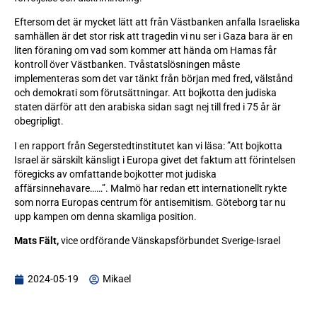
Eftersom det är mycket lätt att från Västbanken anfalla Israeliska
samhällen är det stor risk att tragedin vi nu ser i Gaza bara är en
liten föraning om vad som kommer att hända om Hamas får
kontroll över Västbanken. Tvåstatslösningen måste
implementeras som det var tänkt från början med fred, välstånd
och demokrati som förutsättningar. Att bojkotta den judiska
staten därför att den arabiska sidan sagt nej till fred i 75 år är
obegripligt.
I en rapport från Segerstedtinstitutet kan vi läsa: ”Att bojkotta
Israel är särskilt känsligt i Europa givet det faktum att förintelsen
föregicks av omfattande bojkotter mot judiska
affärsinnehavare……”. Malmö har redan ett internationellt rykte
som norra Europas centrum för antisemitism. Göteborg tar nu
upp kampen om denna skamliga position.
Mats Fält,
vice ordförande Vänskapsförbundet Sverige-Israel
2024-05-19
Mikael