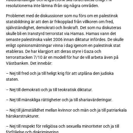
resolutionerna inte lämna ifrån sig några områden.
Problemet med de diskussioner som nu förs om en palestinsk
statsbildning är att den är frikopplad från villkoren om fred,
självständighet, demokrati och livskraft. Det som nu diskuteras
skulle bli en Iranstyrd terrorstat via Hamas. Hamas vann det
senaste palestinska valet 2006 innan diktatur infördes. De skulle
enligt opinionsmätningar vinna i dag igenom en palestinsk stat
etableras. De har klargjort att deras styre i Gaza och
terrorattacken 7/10 är en modell för hur de vill arbeta även på
Västbanken. Det innebär:
– Nej till fred och ja till heligt krig för att utplåna den judiska
staten.
– Nej till demokrati och ja till teokratisk diktatur.
– Nej till mänskliga rättigheter och ja till shariavärderingar.
– Nej till jämställdhet mellan kvinnor och män och ja till patriarkala
härskarstrukturer.
– Nej till respekt för religiösa och sexuella minoriteter och ja till
förföljelse och diskriminering.