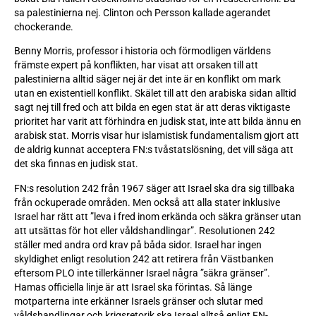
sa palestinierna nej. Clinton och Persson kallade agerandet
chockerande.
Benny Morris, professor i historia och förmodligen världens
främste expert på konflikten, har visat att orsaken till att
palestinierna alltid säger nej är det inte är en konflikt om mark
utan en existentiell konflikt. Skälet till att den arabiska sidan alltid
sagt nej till fred och att bilda en egen stat är att deras viktigaste
prioritet har varit att förhindra en judisk stat, inte att bilda ännu en
arabisk stat. Morris visar hur islamistisk fundamentalism gjort att
de aldrig kunnat acceptera FN:s tvåstatslösning, det vill säga att
det ska finnas en judisk stat.
FN:s resolution 242 från 1967 säger att Israel ska dra sig tillbaka
från ockuperade områden. Men också att alla stater inklusive
Israel har rätt att ”leva i fred inom erkända och säkra gränser utan
att utsättas för hot eller våldshandlingar”. Resolutionen 242
ställer med andra ord krav på båda sidor. Israel har ingen
skyldighet enligt resolution 242 att retirera från Västbanken
eftersom PLO inte tillerkänner Israel några ”säkra gränser”.
Hamas officiella linje är att Israel ska förintas. Så länge
motparterna inte erkänner Israels gränser och slutar med
våldshandlingar och krigsretorik ska Israel alltså enligt FN-